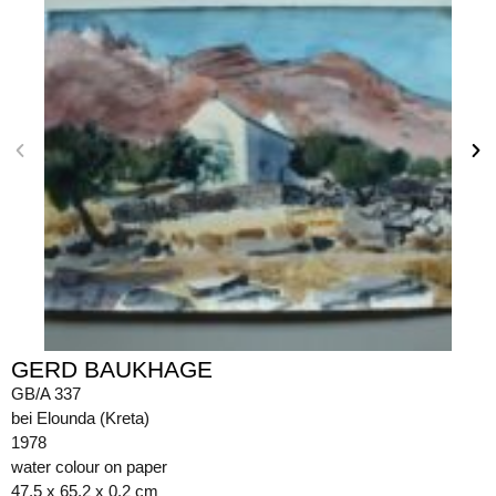
GERD BAUKHAGE
GB/A 337
bei Elounda (Kreta)
1978
water colour on paper
47.5 x 65.2 x 0.2 cm