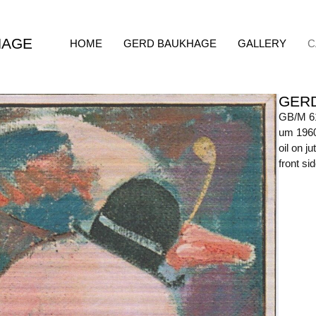
HAGE
HOME
GERD BAUKHAGE
GALLERY
C
GER
GB/M 6
um 196
oil on ju
front s