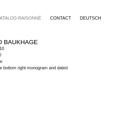
ATALOG RAISONNÉ
CONTACT
DEUTSCH
D BAUKHAGE
10
0
te
ide bottom right monogram and dated