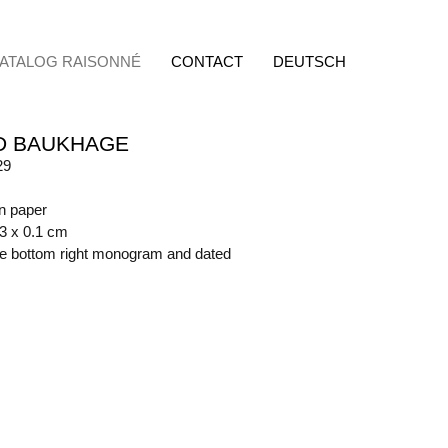
ATALOG RAISONNÉ
CONTACT
DEUTSCH
D BAUKHAGE
29
on paper
63 x 0.1 cm
ide bottom right monogram and dated