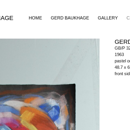
HAGE
HOME
GERD BAUKHAGE
GALLERY
C
GER
GB/P 3
1963
pastel 
48.7 x 
front s