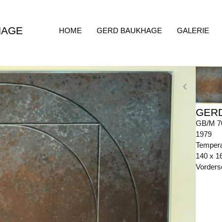
HAGE
HOME
GERD BAUKHAGE
GALERIE
GER
GB/M 7
1979
Tempera
140 x 1
Vorders