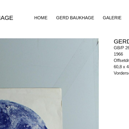
HAGE
HOME
GERD BAUKHAGE
GALERIE
GER
GB/P 2
1966
Offsetd
60,8 x 
Vorderse