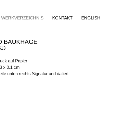
WERKVERZEICHNIS
KONTAKT
ENGLISH
D BAUKHAGE
613
ruck auf Papier
43 x 0,1 cm
ite unten rechts Signatur und datiert