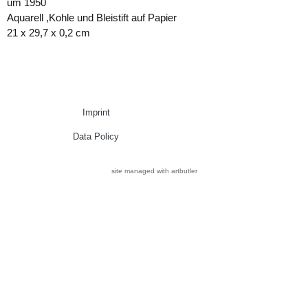
um 1950
Aquarell ,Kohle und Bleistift auf Papier
21 x 29,7 x 0,2 cm
Imprint
Data Policy
site managed with artbutler