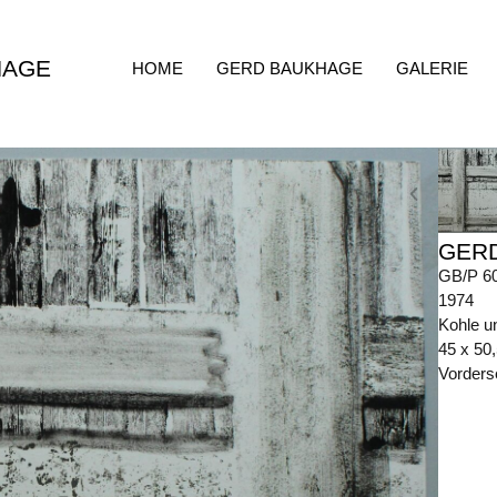
HAGE
HOME
GERD BAUKHAGE
GALERIE
GER
GB/P 6
1974
Kohle u
45 x 50
Vorders