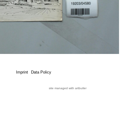
Imprint
Data Policy
site managed with artbutler