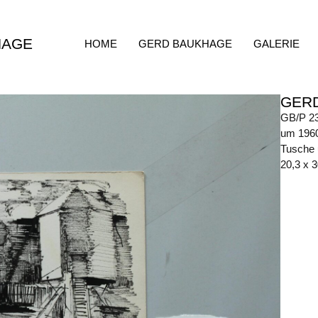
HAGE
HOME
GERD BAUKHAGE
GALERIE
GER
GB/P 2
um 196
Tusche u
20,3 x 