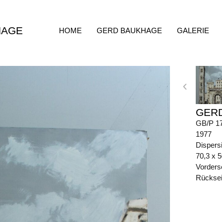
HAGE
HOME
GERD BAUKHAGE
GALERIE
GER
GB/P 1
1977
Dispers
70,3 x 
Vorders
Rückseit