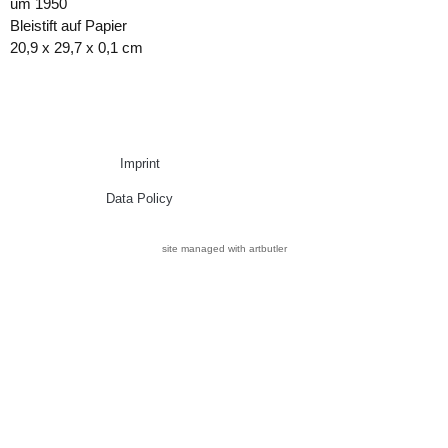
um 1950
Bleistift auf Papier
20,9 x 29,7 x 0,1 cm
Imprint
Data Policy
site managed with artbutler