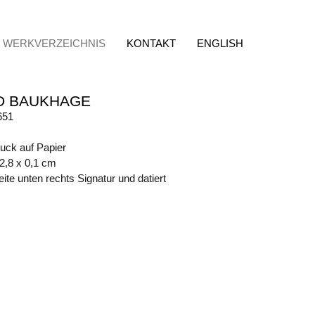
WERKVERZEICHNIS
KONTAKT
ENGLISH
D BAUKHAGE
651
ruck auf Papier
42,8 x 0,1 cm
ite unten rechts Signatur und datiert