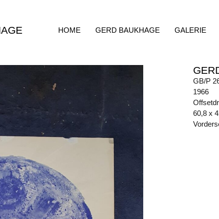
HAGE
HOME
GERD BAUKHAGE
GALERIE
GER
GB/P 2
1966
Offsetd
60,8 x 
Vorderse