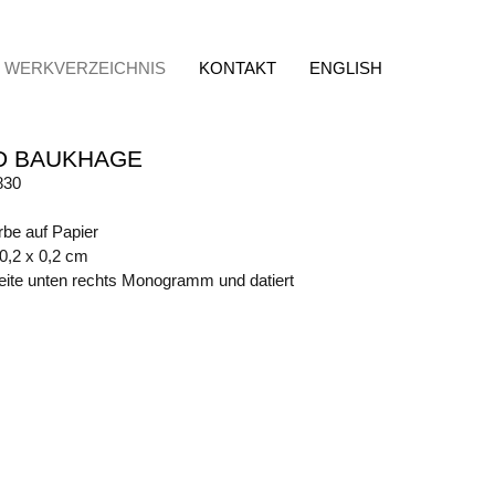
WERKVERZEICHNIS
KONTAKT
ENGLISH
D BAUKHAGE
830
rbe auf Papier
50,2 x 0,2 cm
eite unten rechts Monogramm und datiert