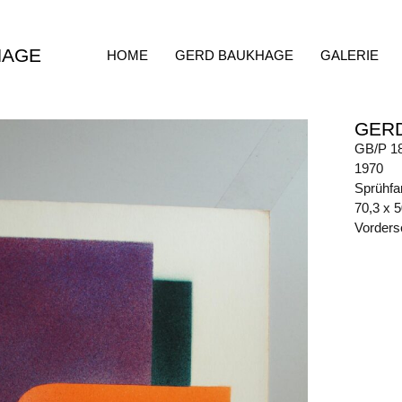
HAGE
HOME
GERD BAUKHAGE
GALERIE
GER
GB/P 1
1970
Sprühfa
70,3 x 
Vorders