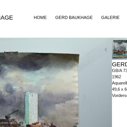
HAGE
HOME
GERD BAUKHAGE
GALERIE
GER
GB/A 7
1962
Aquarel
49,6 x 
Vorders