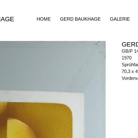
HAGE
HOME
GERD BAUKHAGE
GALERIE
GER
GB/P 1
1970
Sprühfa
70,3 x 
Vorders