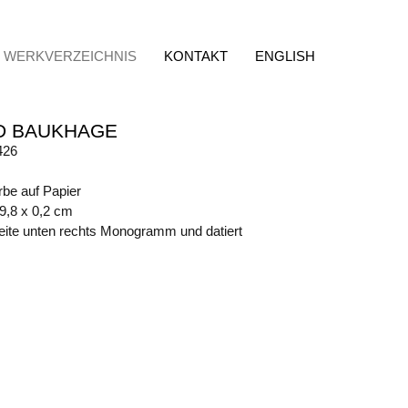
WERKVERZEICHNIS
KONTAKT
ENGLISH
D BAUKHAGE
426
rbe auf Papier
49,8 x 0,2 cm
eite unten rechts Monogramm und datiert