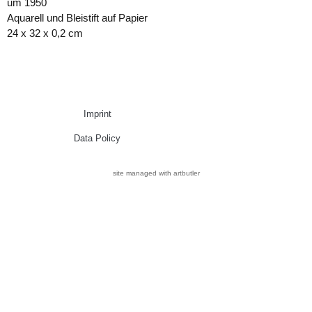
um 1950
Aquarell und Bleistift auf Papier
24 x 32 x 0,2 cm
Imprint
Data Policy
site managed with artbutler