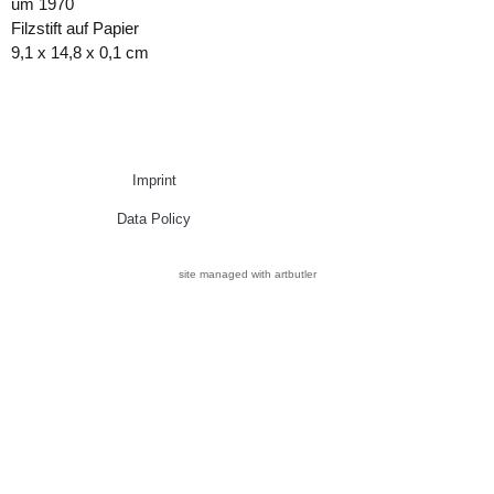
um 1970
Filzstift auf Papier
9,1 x 14,8 x 0,1 cm
Imprint
Data Policy
site managed with artbutler