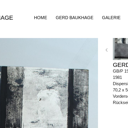
HAGE
HOME
GERD BAUKHAGE
GALERIE
GER
GB/P 1
1981
Dispers
70,2 x 
Vorders
Rückseit