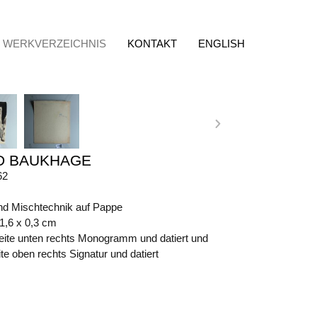
WERKVERZEICHNIS
KONTAKT
ENGLISH
D BAUKHAGE
62
nd Mischtechnik auf Pappe
41,6 x 0,3 cm
eite unten rechts Monogramm und datiert und
e oben rechts Signatur und datiert