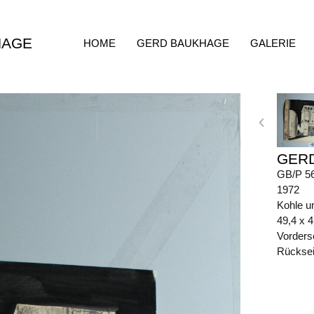
HAGE
HOME
GERD BAUKHAGE
GALERIE
GER
GB/P 5
1972
Kohle u
49,4 x 
Vorders
Rückseit