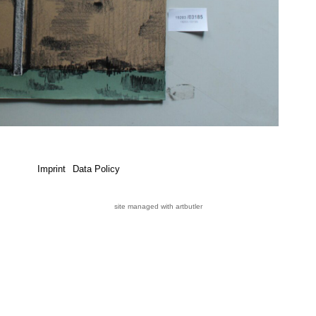
Imprint
Data Policy
site managed with artbutler