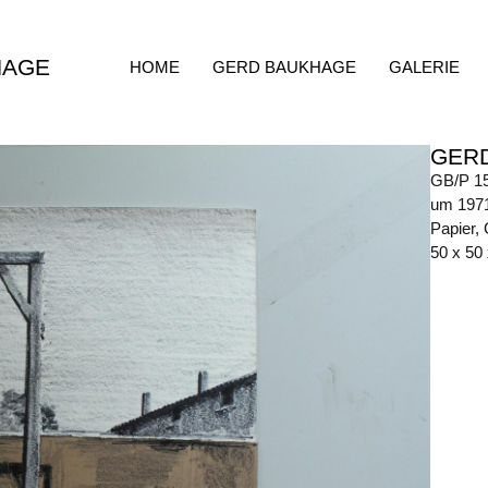
HAGE
HOME
GERD BAUKHAGE
GALERIE
GER
GB/P 1
um 197
Papier, 
50 x 50