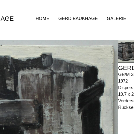
HAGE
HOME
GERD BAUKHAGE
GALERIE
GER
GB/M 3
1972
Dispersi
19,7 x 
Vorders
Rückseit