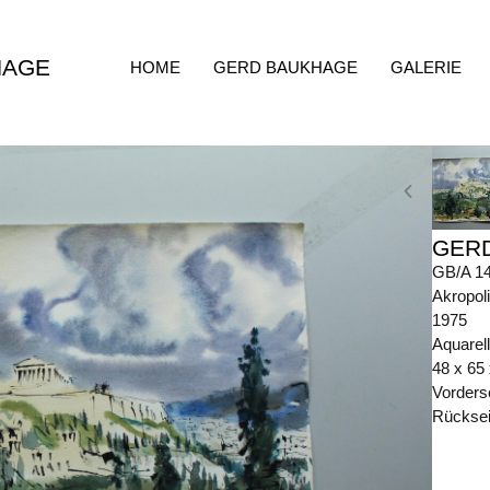
HAGE
HOME
GERD BAUKHAGE
GALERIE
GER
GB/A 1
Akropoli
1975
Aquarel
48 x 65
Vorders
Rückseit