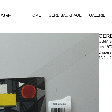
HAGE
HOME
GERD BAUKHAGE
GALERIE
GER
GB/M 3
um 197
Dispersi
13,2 x 