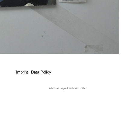
Imprint
Data Policy
site managed with artbutler