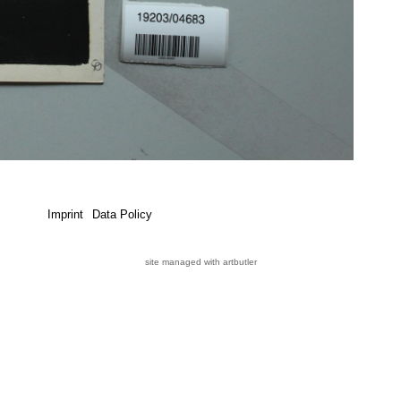
Imprint
Data Policy
site managed with artbutler