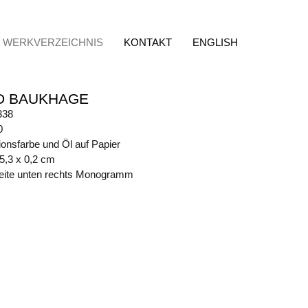
WERKVERZEICHNIS
KONTAKT
ENGLISH
D BAUKHAGE
338
0
ionsfarbe und Öl auf Papier
15,3 x 0,2 cm
eite unten rechts Monogramm