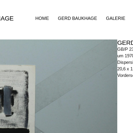
HAGE
HOME
GERD BAUKHAGE
GALERIE
GER
GB/P 2
um 197
Dispers
20,6 x 
Vorders