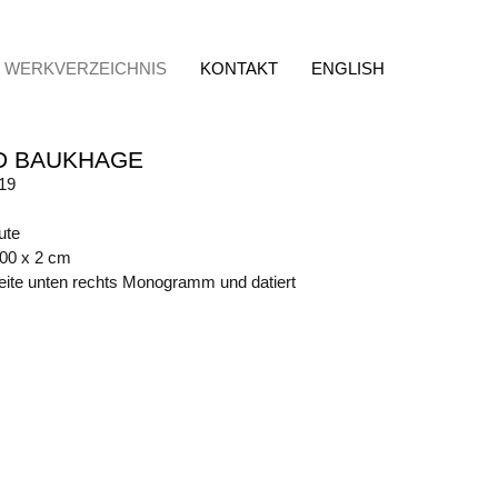
WERKVERZEICHNIS
KONTAKT
ENGLISH
D BAUKHAGE
19
ute
100 x 2 cm
eite unten rechts Monogramm und datiert