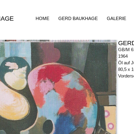
HAGE
HOME
GERD BAUKHAGE
GALERIE
GER
GB/M 6
1964
Öl auf J
80,5 x 
Vorders