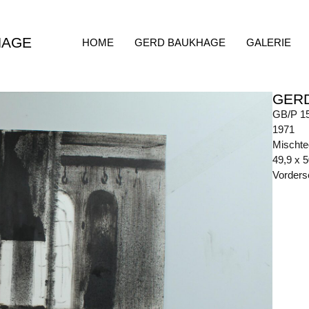
HAGE
HOME
GERD BAUKHAGE
GALERIE
GER
GB/P 1
1971
Mischte
49,9 x 
Vorders