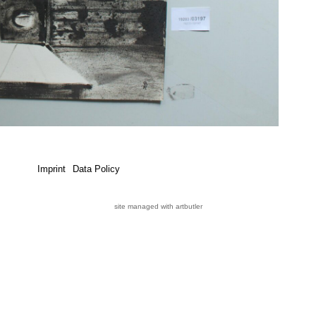
Imprint
Data Policy
site managed with artbutler