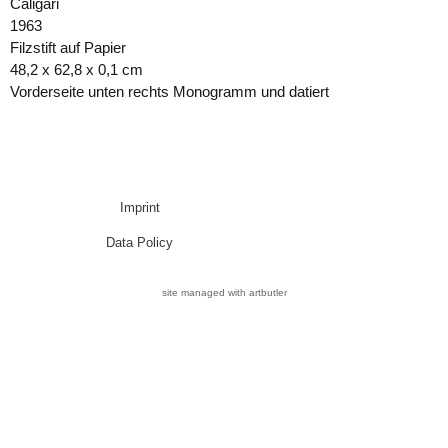
Caligari
1963
Filzstift auf Papier
48,2 x 62,8 x 0,1 cm
Vorderseite unten rechts Monogramm und datiert
Imprint
Data Policy
site managed with artbutler