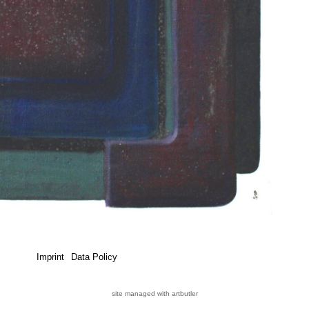
Imprint
Data Policy
site managed with artbutler