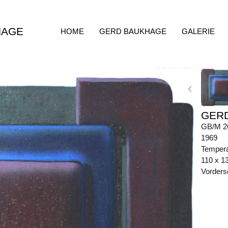
HAGE
HOME
GERD BAUKHAGE
GALERIE
GER
GB/M 2
1969
Tempera
110 x 1
Vorders