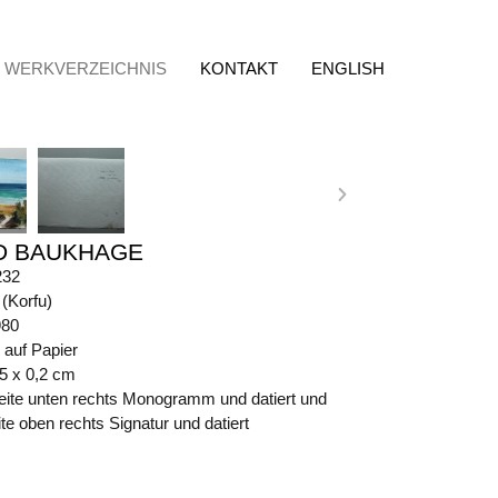
WERKVERZEICHNIS
KONTAKT
ENGLISH
D BAUKHAGE
232
 (Korfu)
980
 auf Papier
65 x 0,2 cm
eite unten rechts Monogramm und datiert und
e oben rechts Signatur und datiert