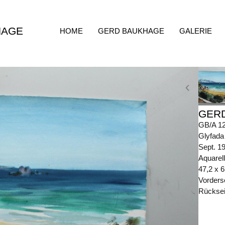
HAGE
HOME
GERD BAUKHAGE
GALERIE
GER
GB/A 1
Glyfada
Sept. 1
Aquarell
47,2 x 
Vorders
Rückseit