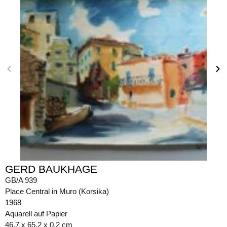
GERD BAUKHAGE
GB/A 939
Place Central in Muro (Korsika)
1968
Aquarell auf Papier
46,7 x 65,2 x 0,2 cm