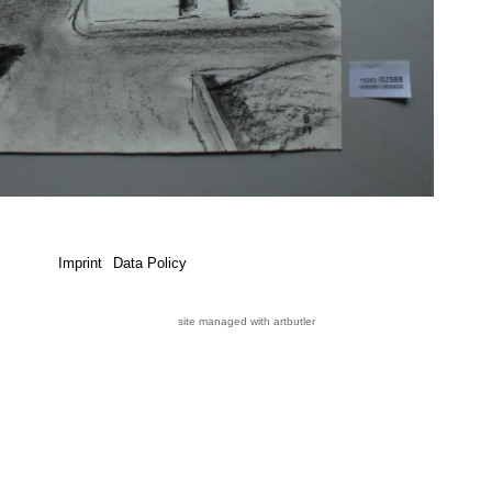
Imprint
Data Policy
site managed with artbutler