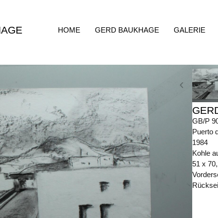
HAGE
HOME
GERD BAUKHAGE
GALERIE
GER
GB/P 9
Puerto 
1984
Kohle a
51 x 70
Vorders
Rückseit