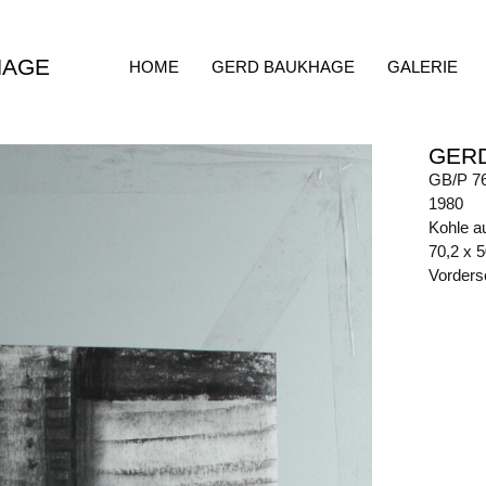
HAGE
HOME
GERD BAUKHAGE
GALERIE
GER
GB/P 7
1980
Kohle a
70,2 x 
Vorders