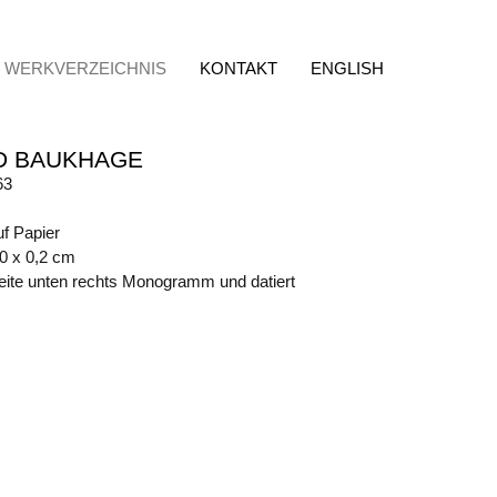
WERKVERZEICHNIS
KONTAKT
ENGLISH
D BAUKHAGE
63
uf Papier
50 x 0,2 cm
eite unten rechts Monogramm und datiert